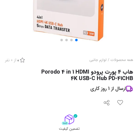
از
0
نفر
همه محصولات
/
لوازم جانبی
0
هاب 4 پورت پرودو Porodo 4 in 1 HDMI
4K USB-C Hub PD-41CHB
ارسال از
1
روز کاری
تضمین کیفیت