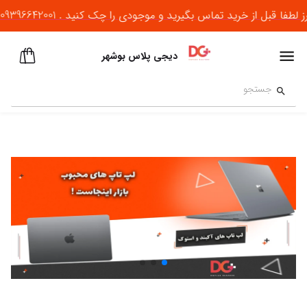
از خرید تماس بگیرید و موجودی را چک کنید . 09396642001 , 09007782001
دیجی پلاس بوشهر