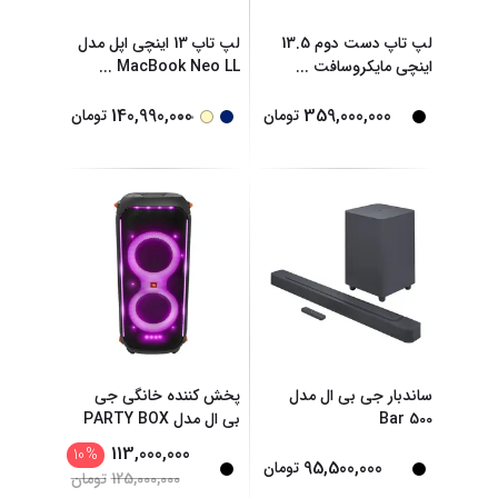
لپ تاپ دست دوم 13.5
لپ تاپ 13 اینچی اپل مدل
اینچی مایکروسافت
...
MacBook Neo LL
...
...
140,990,000
359,000,000
تومان
تومان
ساندبار جی بی ال مدل
پخش کننده خانگی جی
Bar 500
بی ال مدل PARTY BOX
...
113,000,000
10
%
95,500,000
تومان
125,000,000
تومان