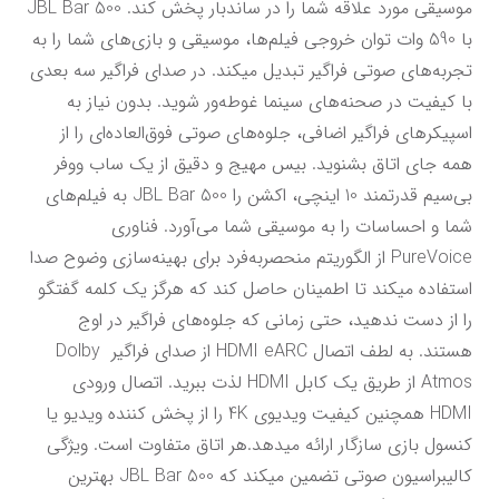
موسیقی مورد علاقه شما را در ساندبار پخش کند. JBL Bar 500 
با 590 وات توان خروجی فیلم‌ها، موسیقی و بازی‌های شما را به 
تجربه‌های صوتی فراگیر تبدیل میکند. در صدای فراگیر سه بعدی 
با کیفیت در صحنه‌های سینما غوطه‌ور شوید. بدون نیاز به 
اسپیکرهای فراگیر اضافی، جلوه‌های صوتی فوق‌العاده‌ای را از 
همه جای اتاق بشنوید. بیس مهیج و دقیق از یک ساب ووفر 
بی‌سیم قدرتمند 10 اینچی، اکشن را JBL Bar 500 به فیلم‌های 
شما و احساسات را به موسیقی شما می‌آورد. فناوری 
PureVoice از الگوریتم منحصربه‌فرد برای بهینه‌سازی وضوح صدا 
استفاده میکند تا اطمینان حاصل کند که هرگز یک کلمه گفتگو 
را از دست ندهید، حتی زمانی که جلوه‌های فراگیر در اوج 
هستند. به لطف اتصال HDMI eARC از صدای فراگیر Dolby 
Atmos از طریق یک کابل HDMI لذت ببرید. اتصال ورودی 
HDMI همچنین کیفیت ویدیوی 4K را از پخش کننده ویدیو یا 
کنسول بازی سازگار ارائه میدهد.هر اتاق متفاوت است. ویژگی 
کالیبراسیون صوتی تضمین میکند که JBL Bar 500 بهترین 