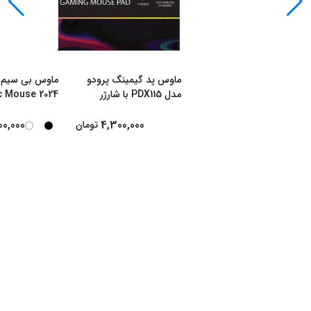
ماوس پد گیمینگ پرودو
ماوس بی سیم ا
مدل PDX115 با شارژر
 Mouse 2024
بی‌سیم 15 وات RGB
USB‑C
00,000
4,300,000
تومان