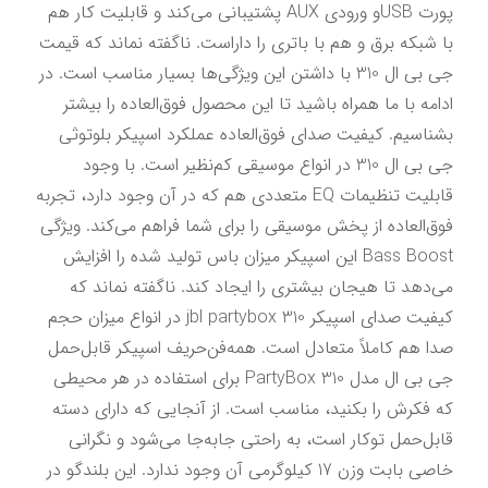
پورت USBو ورودی AUX پشتیبانی می‌کند و قابلیت کار هم 
با شبکه برق و هم با باتری را داراست. ناگفته نماند که قیمت 
جی بی ال 310 با داشتن این ویژگی‌ها بسیار مناسب است. در 
ادامه با ما همراه باشید تا این محصول فوق‌العاده را بیشتر 
بشناسیم. کیفیت صدای فوق‌العاده عملکرد اسپیکر بلوتوثی 
جی بی ال 310 در انواع موسیقی‌ کم‌نظیر است. با وجود 
قابلیت تنظیمات EQ متعددی هم که در آن وجود دارد، تجربه 
فوق‌العاده از پخش موسیقی را برای شما فراهم می‌کند. ویژگی 
Bass Boost این اسپیکر میزان باس تولید شده را افزایش 
می‌دهد تا هیجان بیشتری را ایجاد کند. ناگفته نماند که 
کیفیت صدای اسپیکر 310 jbl partybox در انواع میزان حجم 
صدا هم کاملاً متعادل است. همه‌فن‌حریف اسپیکر قابل‌حمل 
جی بی ال مدل PartyBox 310 برای استفاده در هر محیطی 
که فکرش را بکنید، مناسب است. از آنجایی که دارای دسته 
قابل‌حمل توکار است، به راحتی جابه‌جا می‌شود و نگرانی 
خاصی بابت وزن 17 کیلوگرمی آن وجود ندارد. این بلندگو در 