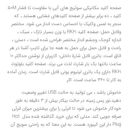
صفحه کلید مکانیکی سوئیج های آبی با مقاومت تا فشار 50M 
کلید ، ده برابر بیشتر از صفحه کلیدهای غشایی هستند ، که 
منجر به لمس وکلیک با احساس دست انداز می شود. مختصر 
وقابل حمل: صفحه کلید RK61 با وزن بسیار نازک ، سبک ، 
اندازه کوجک وجشم انداز مختصر طراحی شده است ، دستی ، 
راحت و قابل حمل برای حمل به همه جا برای تایپ آشنا در هر 
اتاق است. باتری قابل شارة داخلی: کاربران از نوشتن حداکثر 10 
ساعت باتنها بک بار شارث لذت می برند. صفحه کلید بلوتوث 
RK61 دارای یک باتری لیتیوم یونی قابل شارث است. زمان آماده 
به کار تا 360 ساعت است. اکر
خاموش باشد ، می توانید به حالت USB تغییر وضعیت 
دهید.نور پس زمینه در حالت بیکار بیش از 3 دقیقه به طور 
خودکار خاموش می شود تا انرثی را برای بیشترین میزان انرثی 
صرفه جویی کند. مدلی که برای خرید کَذاشته شده مدل Hot 
Plug دار این کیبورد هست. به این معنا که به راحتی سویج آن 