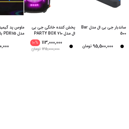
ساندبار جی بی ال مدل Bar
پخش کننده خانگی جی بی
ماوس پد گیمین
500
ال مدل PARTY BOX 710
مدل 5
بی‌سیم 15 وات RGB
113,000,000
10
%
0,000
95,500,000
تومان
125,000,000
تومان