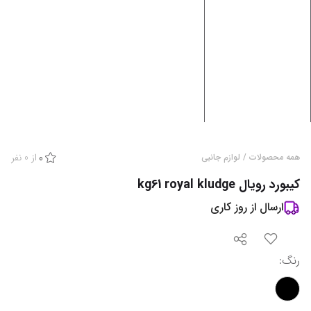
از
0
نفر
همه محصولات
/
لوازم جانبی
0
کیبورد رویال kg61 royal kludge
ارسال از
روز کاری
رنگ
: