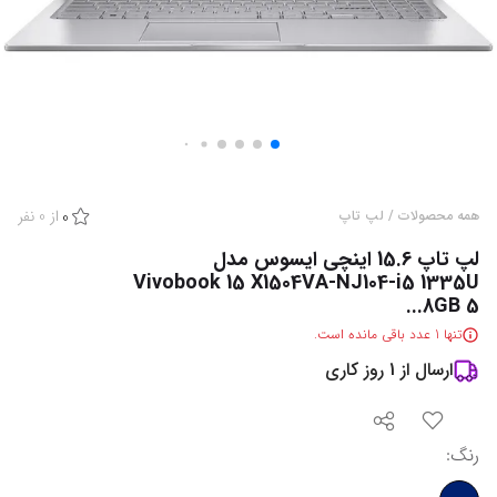
از
0
نفر
همه محصولات
/
لپ تاپ
0
لپ تاپ 15.6 اینچی ایسوس مدل
Vivobook 15 X1504VA-NJ104-i5 1335U
8GB 5...
تنها
1
عدد باقی مانده است.
ارسال از
1
روز کاری
رنگ
: