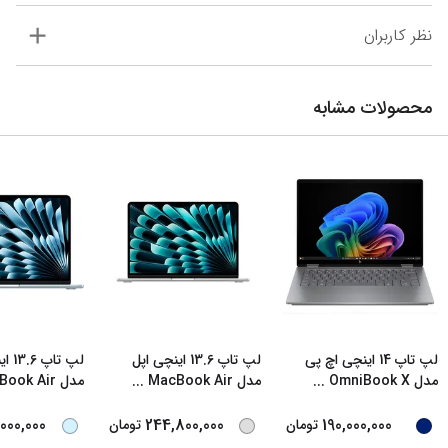
نظر کاربران
محصولات مشابه
لپ تاپ 14 اینچی اچ‌ پی
لپ تاپ 13.6 اینچی اپل
لپ تا
مدل OmniBook X
...
مدل MacBook Air
...
مدل MacBook Air
000,000
244,800,000
190,000,000
تومان
تومان