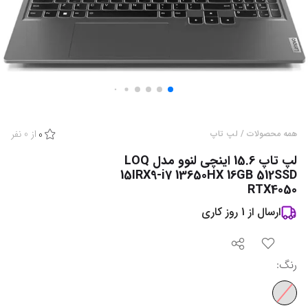
از
0
نفر
همه محصولات
/
لپ تاپ
0
لپ تاپ 15.6 اینچی لنوو مدل LOQ
15IRX9-i7 13650HX 16GB 512SSD
RTX4050
ارسال از
1
روز کاری
رنگ
: