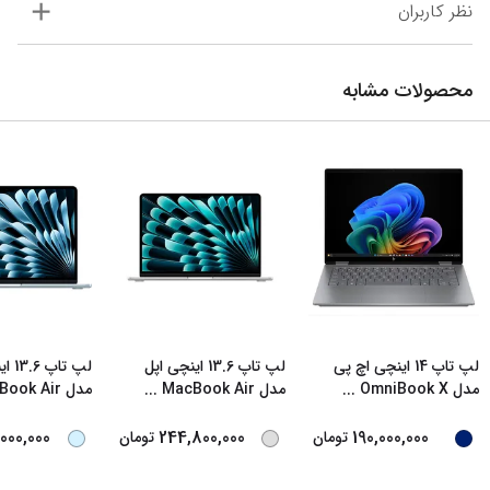
نظر کاربران
محصولات مشابه
لپ تاپ 14 اینچی اچ‌ پی
لپ تاپ 13.6 اینچی اپل
لپ تا
مدل OmniBook X
...
مدل MacBook Air
...
مدل MacBook Air
000,000
244,800,000
190,000,000
تومان
تومان