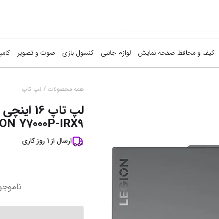
کیف و محافظ صفحه نمایش
لوازم جانبی
کنسول بازی
صوت و تصویر
کامپ
ما
/
همه محصولات
لپ تاپ
ق
ON Y7000P-IRX9
آ
ارسال از
1
روز کاری
نم
ناموجو