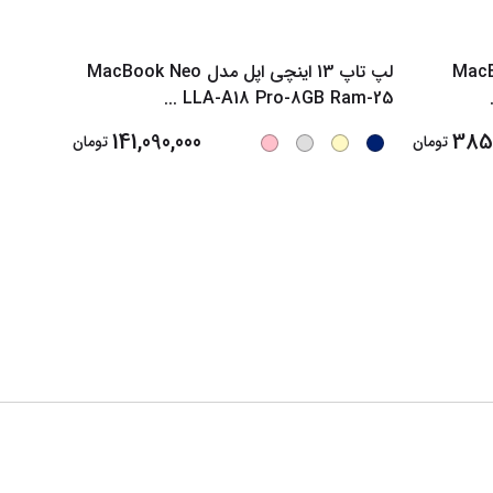
ی اپل مدل MacBook
لپ تاپ 13 اینچی اپل مدل MacBook Neo
4 2026
...
LLA-A18 Pro-8GB Ram-25
141,090,000
385,
تومان
تومان