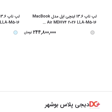
لپ تاپ 13.6 اینچی اپل مدل MacBook
 LLA-M5-16
...
Air MDH74 2026 LLA-M5-16
244,800,000
تومان
دیجی پلاس بوشهر