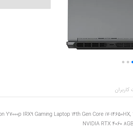
کاربران
 IRX9 Gaming Laptop 14th Gen Core i7-14650HX, 16GB DDR5, 1TB SSD
NVIDIA RTX 4060 8GB