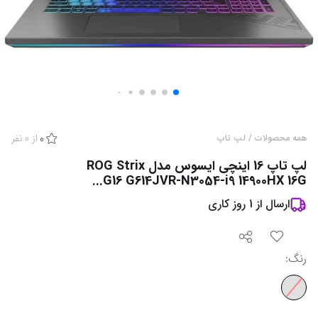
از
0
نفر
همه محصولات
/
لپ تاپ
0
لپ تاپ 16 اینچی ایسوس مدل ROG Strix
G16 G614JVR-N3054-i9 14900HX 16G...
ارسال از
1
روز کاری
رنگ
: