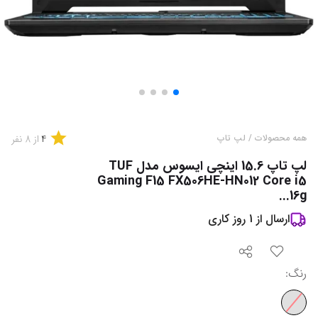
4
همه محصولات
/
لپ تاپ
از
8
نفر
لپ تاپ 15.6 اینچی ایسوس مدل TUF
Gaming F15 FX506HE-HN012 Core i5
16g...
ارسال از
1
روز کاری
رنگ
: