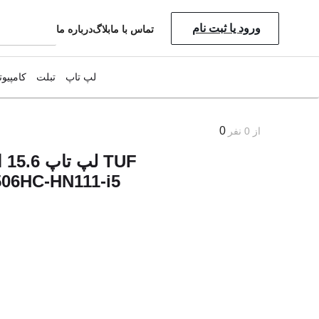
ورود یا ثبت نام
تماس با ما
بلاگ
درباره ما
لپ تاپ
تبلت
کامپیوت
0
از
0
نفر
لپ
06HC-HN111-i5