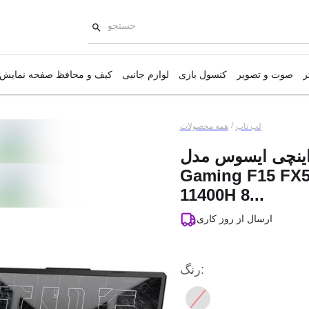
ر
صوت و تصویر
کنسول بازی
لوازم جانبی
کیف و محافظ صفحه نمایش
مانیتور
/
لپ تاپ
همه محصولات
 تاپ 15.6 اینچی ایسوس مدل TUF
قطعات کامپیوتر
Gaming F15 FX5
آل این وان
11400H 8...
نمایش همه محصولات
ارسال از
روز کاری
:
رنگ