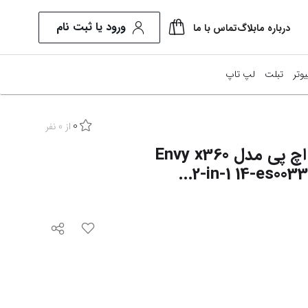
ورود یا ثبت نام
درباره ما
بلاگ
تماس با ما
یوتر
تبلت
لپ تاپ
0
نیتور
از
0
نفر
لپ تاپ 14 اینچی اچ‌ پی مدل Envy x360
طعات کامپیوتر
2-in-1 14-es0033
ل این وان
ایش همه محصولات