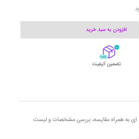
د
افزودن به سبد خرید
تضمین کیفیت
خرید اینترنتی لپ تاپ 14 اینچی اچ‌ پی مدل Envy x360 2-in-1 14-es0033dx-i7 1355U 16GB 1SSD با رنگبندی نقره ای به همراه مقایسه، بررسی مشخصات و لیست 