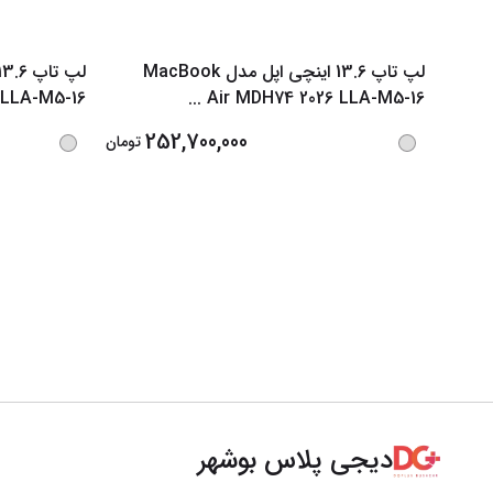
لپ تاپ 13.6 اینچی اپل مدل MacBook
 LLA-M5-16
...
Air MDH74 2026 LLA-M5-16
252,700,000
تومان
دیجی پلاس بوشهر