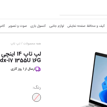
کیف و محافظ صفحه نمایش
لوازم جانبی
کنسول بازی
صوت و تصویر
کامپ
ما
/
همه محصولات
لپ تاپ
ق
dx-i7 1355U 16G...
آ
ارسال از
1
روز کاری
نم
رنگ
: