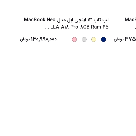
ی اپل مدل MacBook
لپ تاپ 13 اینچی اپل مدل MacBook Neo
4 2026
...
LLA-A18 Pro-8GB Ram-25
140,990,000
375,
تومان
تومان