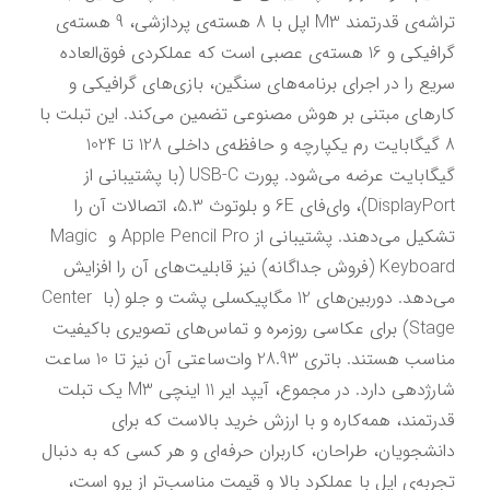
تراشه‌ی قدرتمند M3 اپل با 8 هسته‌ی پردازشی، 9 هسته‌ی 
گرافیکی و 16 هسته‌ی عصبی است که عملکردی فوق‌العاده 
سریع را در اجرای برنامه‌های سنگین، بازی‌های گرافیکی و 
کارهای مبتنی بر هوش مصنوعی تضمین می‌کند. این تبلت با 
8 گیگابایت رم یکپارچه و حافظه‌ی داخلی 128 تا 1024 
گیگابایت عرضه می‌شود. پورت USB-C (با پشتیبانی از 
DisplayPort)، وای‌فای 6E و بلوتوث 5.3، اتصالات آن را 
تشکیل می‌دهند. پشتیبانی از Apple Pencil Pro و Magic 
Keyboard (فروش جداگانه) نیز قابلیت‌های آن را افزایش 
می‌دهد. دوربین‌های 12 مگاپیکسلی پشت و جلو (با Center 
Stage) برای عکاسی روزمره و تماس‌های تصویری باکیفیت 
مناسب هستند. باتری 28.93 وات‌ساعتی آن نیز تا 10 ساعت 
شارژدهی دارد. در مجموع، آیپد ایر 11 اینچی M3 یک تبلت 
قدرتمند، همه‌کاره و با ارزش خرید بالاست که برای 
دانشجویان، طراحان، کاربران حرفه‌ای و هر کسی که به دنبال 
تجربه‌ی اپل با عملکرد بالا و قیمت مناسب‌تر از پرو است، 