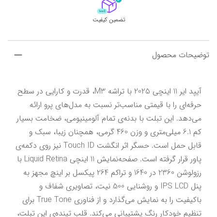
تضمین کیفیت
توضیحات محصول
آیپد ایر 11 اینچی 2025 با تراشه M3، قدرت و کارایی در سطح 
حرفه‌ای را با قیمتی مناسب‌تر نسبت به مدل‌های پرو ارائه 
می‌دهد. این تبلت با بدنه‌ی تمام آلومینیومی، ضخامت بسیار 
کم 6.1 میلی‌متری و وزن 460 گرمی، همچنان زیبا، سبک و 
قابل حمل است. حسگر اثر انگشت Touch ID نیز روی دکمه‌ی 
پاور قرار گرفته است. صفحه‌نمایش 11 اینچی Liquid Retina با 
رزولوشن 2360 در 1640 و تراکم 264 پیکسل بر اینچ مجهز به 
پنل IPS LCD و روشنایی 500 نیت، تصاویری شفاف و 
باکیفیت را به نمایش می‌گذارد و از فناوری True Tone برای 
تنظیم خودکار رنگ پشتیبانی می‌کند. قلب تپنده‌ی این تبلت، 