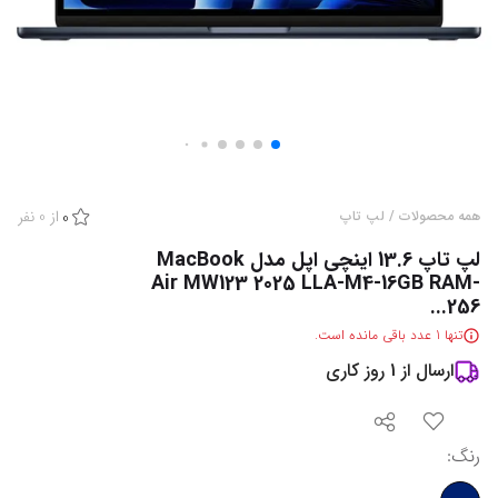
از
0
نفر
همه محصولات
/
لپ تاپ
0
لپ تاپ 13.6 اینچی اپل مدل MacBook
Air MW123 2025 LLA-M4-16GB RAM-
256...
تنها
1
عدد باقی مانده است.
ارسال از
1
روز کاری
رنگ
: