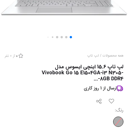
از
0
نفر
همه محصولات
/
لپ تاپ
0
لپ تاپ 15.6 اینچی ایسوس مدل
Vivobook Go 15 E1504GA-i3 N305-
8GB DDR4-...
ارسال از
1
روز کاری
رنگ
: