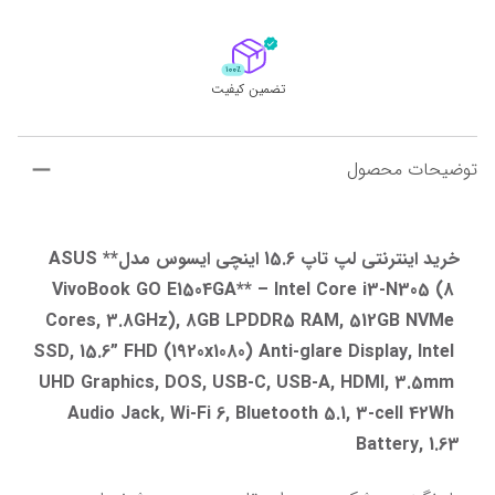
تضمین کیفیت
توضیحات محصول
خرید اینترنتی لپ تاپ 15.6 اینچی ایسوس مدل**ASUS 
VivoBook GO E1504GA** – Intel Core i3-N305 (8 
Cores, 3.8GHz), 8GB LPDDR5 RAM, 512GB NVMe 
SSD, 15.6” FHD (1920x1080) Anti-glare Display, Intel 
UHD Graphics, DOS, USB-C, USB-A, HDMI, 3.5mm 
Audio Jack, Wi-Fi 6, Bluetooth 5.1, 3-cell 42Wh 
Battery, 1.63