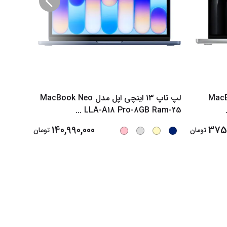
ی اپل مدل MacBook
لپ تاپ 13 اینچی اپل مدل MacBook Neo
4 2026
...
LLA-A18 Pro-8GB Ram-25
140,990,000
375,
تومان
تومان