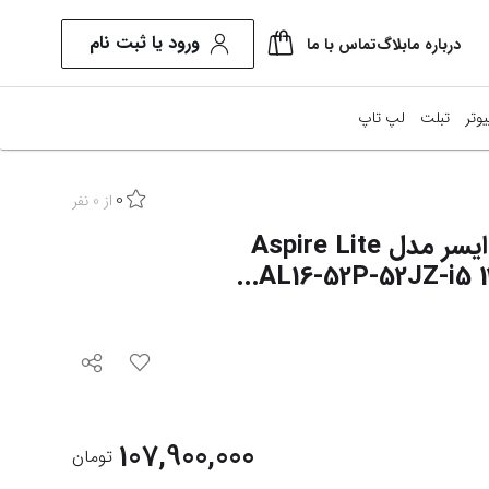
ورود یا ثبت نام
درباره ما
بلاگ
تماس با ما
یوتر
تبلت
لپ تاپ
0
نیتور
از
0
نفر
لپ تاپ 16 اینچی ایسر مدل Aspire Lite
طعات کامپیوتر
AL16-52P-52JZ-i5 1
ل این وان
ایش همه محصولات
107,900,000
تومان