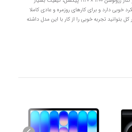
دارد و جابجایی آن سخت نخواهد بود. پنل نمایشگر از نوع IPS است و زاویه دید بسیار خوبی را ایجاد می‌کند که در کنار رزولوشن 1200 × 1920 پیکسل، کیفیت بسیار 
خوبی را در اختیار شما می‌گذارد. در بخش پردازنده هم تراشه اینتل Core i5 مدل 1334U را داریم که در حد خود عملکرد خوبی دارد و برای کارهای روزمره و عادی کاملا 
کاربردی است. در کنار این‌ها رم از نوع DDR5 و حافظه SSD به سرعت بهتر و کارکرد روان لپ تاپ کمک می‌کنند تا در کل بتوانید تجربه خوبی را از کار با این مدل داشته 