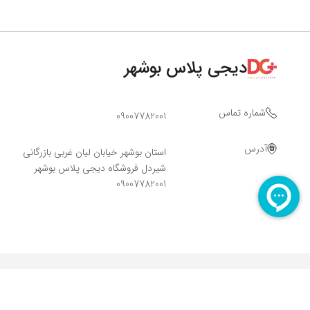
دیجی پلاس بوشهر
شماره تماس
09007782001
آدرس
استان بوشهر خیابان لیان غربی بازرگانی
شیردل فروشگاه دیجی پلاس بوشهر
09007782001