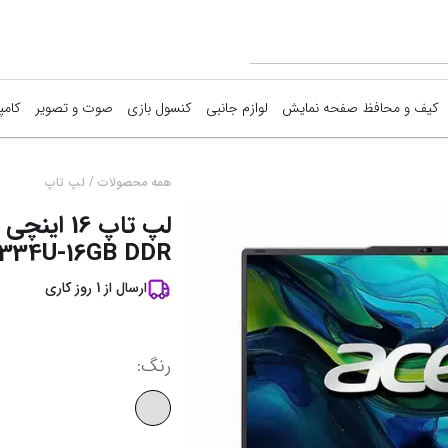
کیف و محافظ صفحه نمایش
لوازم جانبی
کنسول بازی
صوت و تصویر
کامپ
ما
/
همه محصولات
لپ تاپ
ق
334U-16GB DDR...
آ
ارسال از
1
روز کاری
نم
رنگ
: