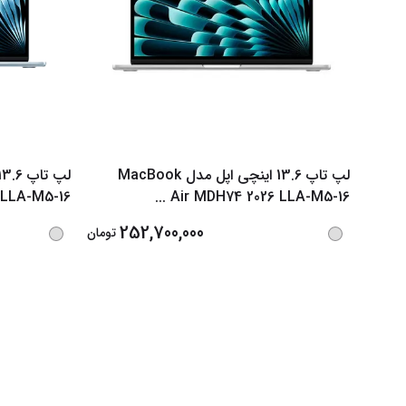
لپ تاپ 13.6 اینچی اپل مدل MacBook
 LLA-M5-16
...
Air MDH74 2026 LLA-M5-16
252,700,000
تومان