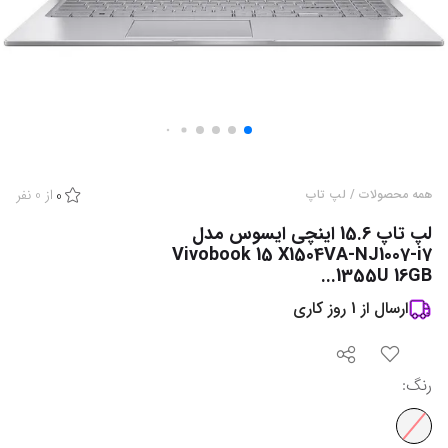
از
0
نفر
همه محصولات
/
لپ تاپ
0
لپ تاپ 15.6 اینچی ایسوس مدل
Vivobook 15 X1504VA-NJ1007-i7
1355U 16GB...
ارسال از
1
روز کاری
رنگ
: