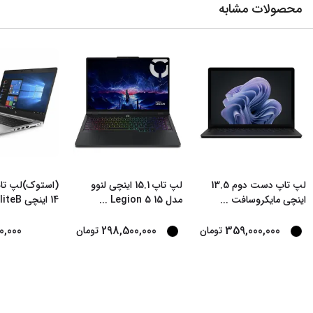
محصولات مشابه
لپ تاپ دست دوم 13.5
لپ تاپ 15.1 اینچی لنوو
اینچی مایکروسافت
...
مدل Legion 5 15
...
14 اینچی EliteB
0,000
298,500,000
359,000,000
تومان
تومان