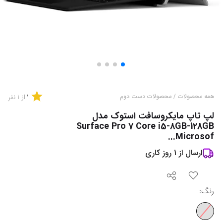
1
همه محصولات
/
محصولات دست دوم
از
1
نفر
لپ تاپ مایکروسافت استوک مدل
Surface Pro 7 Core i5-8GB-128GB
Microsof...
ارسال از
1
روز کاری
رنگ
: