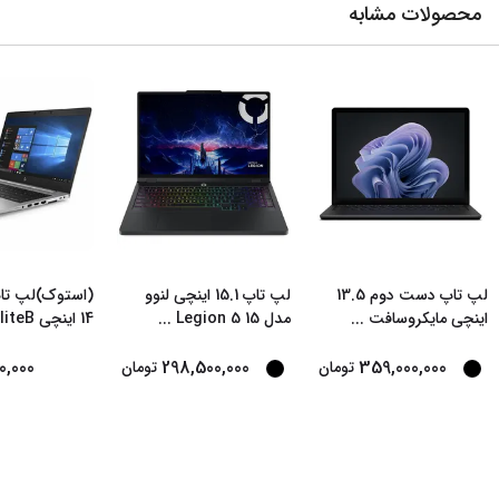
محصولات مشابه
لپ تاپ دست دوم 13.5
لپ تاپ 15.1 اینچی لنوو
اینچی مایکروسافت
...
مدل Legion 5 15
...
14 اینچی EliteB
0,000
298,500,000
359,000,000
تومان
تومان