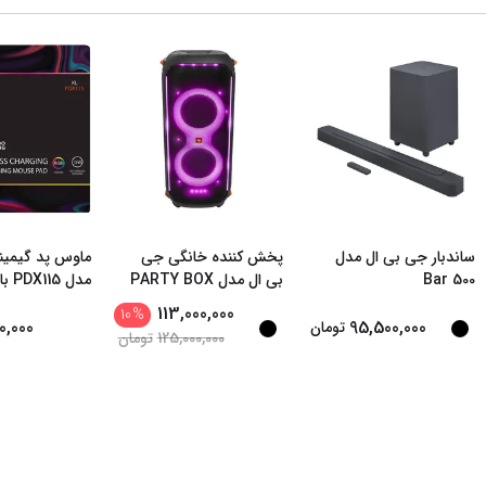
ساندبار جی بی ال مدل
پخش کننده خانگی جی
ماوس پد گیمین
Bar 500
بی ال مدل PARTY BOX
مدل PDX115 با شار
...
113,000,000
10
%
0,000
95,500,000
تومان
125,000,000
تومان