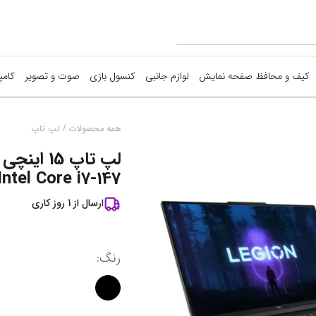
کیف و محافظ صفحه نمایش
لوازم جانبی
کنسول بازی
صوت و تصویر
کامپ
ما
/
همه محصولات
لپ تاپ
ق
tel Core i7-147...
آ
ارسال از
1
روز کاری
نم
رنگ
: