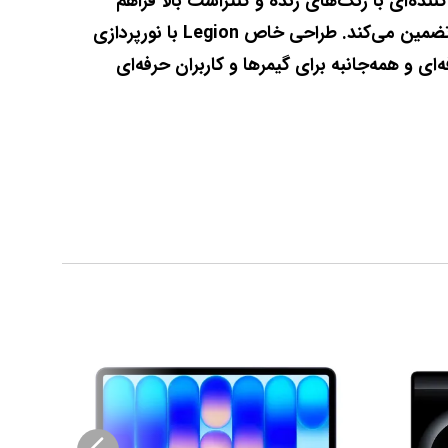
ارائه می‌دهد. نمایشگر 15.1 اینچی WQXGA OLED با رزولوشن 2560×1600 و نسبت تصویر 16:10 کیفیت تصویر خیره‌کننده‌ای با رنگ‌های زنده و کنتراست بالا فراهم 
می‌کند. حافظه 16GB DDR5 و ذخیره‌سازی پرسرعت 1TB SSD تجربه‌ای روان و سریع از اجرای بازی‌ها و نرم‌افزارها تضمین می‌کند. طراحی خاص Legion با نورپردازی 
RGB کیبورد، سیستم خنک‌کننده‌ی قدرتمند و اتصالات کامل شامل USB-C و HDMI، این دستگاه را به گزینه‌ای حرفه‌ای و همه‌جانبه برای گیمرها و کاربران حرفه‌ای 