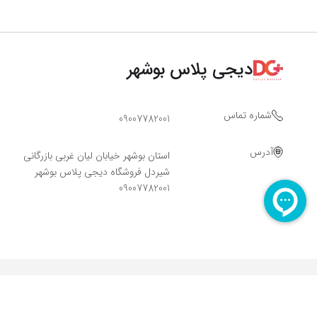
دیجی پلاس بوشهر
شماره تماس
09007782001
آدرس
استان بوشهر خیابان لیان غربی بازرگانی
شیردل فروشگاه دیجی پلاس بوشهر
09007782001