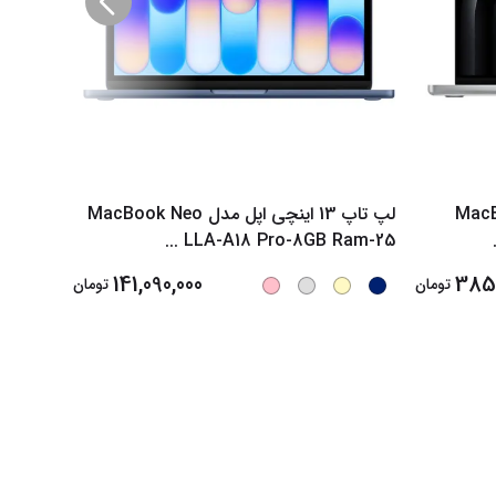
ی اپل مدل MacBook
لپ تاپ 13 اینچی اپل مدل MacBook Neo
4 2026
...
LLA-A18 Pro-8GB Ram-25
141,090,000
385,
تومان
تومان