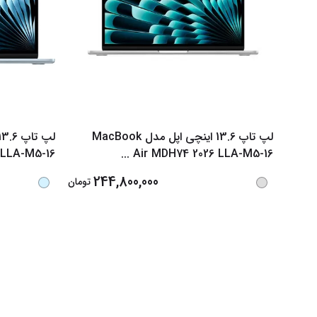
لپ تاپ 13.6 اینچی اپل مدل MacBook
 LLA-M5-16
...
Air MDH74 2026 LLA-M5-16
244,800,000
تومان