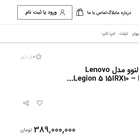
ورود یا ثبت نام
درباره ما
بلاگ
تماس با ما
یوتر
تبلت
لپ تاپ
0
نیتور
از
0
نفر
لپ تاپ 15 اینچی لنوو مدل Lenovo
طعات کامپیوتر
Legion 5 15IRX10 – In
ل این وان
ایش همه محصولات
389,000,000
تومان