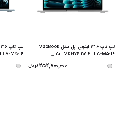
لپ تاپ 13.6 اینچی اپل مدل MacBook
 LLA-M5-16
...
Air MDH74 2026 LLA-M5-16
252,700,000
تومان