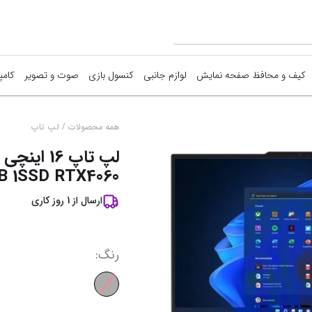
کیف و محافظ صفحه نمایش
لوازم جانبی
کنسول بازی
صوت و تصویر
کامپ
ما
/
همه محصولات
لپ تاپ
ق
GB 1SSD RTX4060
آ
ارسال از
1
روز کاری
نم
رنگ
: