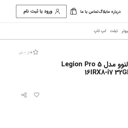
ورود یا ثبت نام
درباره ما
بلاگ
تماس با ما
یوتر
تبلت
لپ تاپ
0
نیتور
از
0
نفر
لپ تاپ 16 اینچی لنوو مدل Legion Pro 5
طعات کامپیوتر
16IRX8-i7 32
ل این وان
ایش همه محصولات