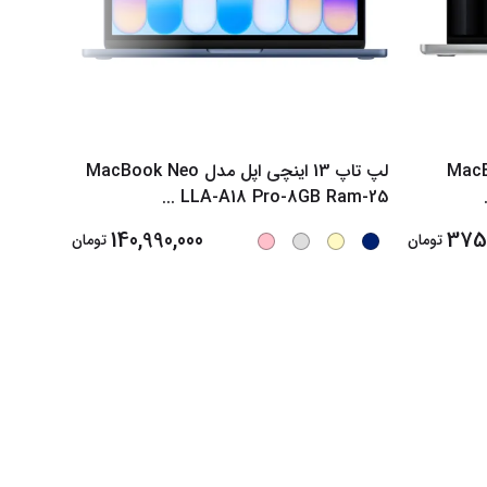
ی اپل مدل MacBook
لپ تاپ 13 اینچی اپل مدل MacBook Neo
4 2026
...
LLA-A18 Pro-8GB Ram-25
140,990,000
375,
تومان
تومان