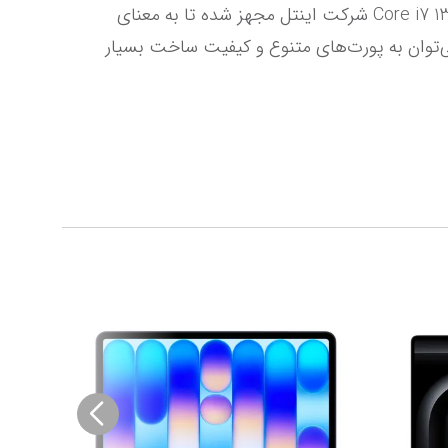
تجربه‌ای روان از بازی‌های ویدیویی را ارائه کند. لازم به ذکر است که این لپ تاپ به پردازنده مرکزی قدرتمند Core i7 13700HX شرکت اینتل مجهز شده تا به معنای 
واقعی کلمه بتوان آن را یکی از قدرتمندترین لپ تاپ‌های موجود در بازار لقب داد. از دیگر ویژگی‌های این لپ تاپ می‌توان به پورت‌های متنوع و کیفیت ساخت بسیار 