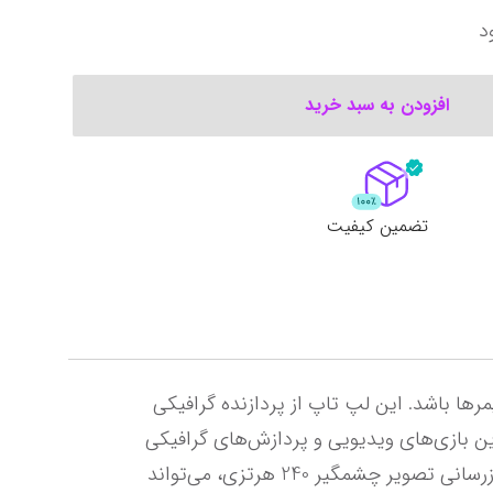
د
افزودن به سبد خرید
تضمین کیفیت
لپ تاپ Legion Pro 5 16IRX8 از محصولات بالارده و قدرتمند شرکت لنوو است که می‌تواند گزینه‌ای ایده‌آل برای گیمرها باشد. این لپ تاپ از پردازنده گرافیکی 
قدرتمند GeForce RTX 4070 بهره می‌برد. با توجه به قدرت بالای این پردازنده گرافیکی، به راحتی می‌توان سنگین‌ترین بازی‌های ویدیویی و پردازش‌های گرافیکی 
مختلف را با آن اجرا کرد و انجام داد. همچنین، صفحه نمایش 16 اینچی IPS با وضوح 1600p این لپ تاپ با نرخ به‌روزرسانی تصویر چشمگیر 240 هرتزی، می‌تواند 