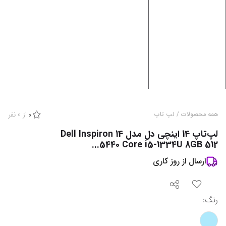
از
0
نفر
همه محصولات
/
لپ تاپ
0
لپ‌تاپ 14 اینچی دل مدل Dell Inspiron 14
5440 Core i5-1334U 8GB 512...
ارسال از
روز کاری
رنگ
: