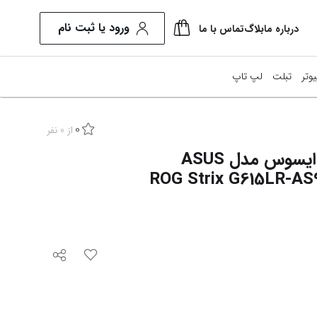
ورود یا ثبت نام
درباره ما
بلاگ
تماس با ما
یوتر
تبلت
لپ تاپ
0
نیتور
از
0
نفر
لپ تاپ 16 اینچی ایسوس مدل ASUS
طعات کامپیوتر
ROG Strix G615LR-AS9
ل این وان
ایش همه محصولات