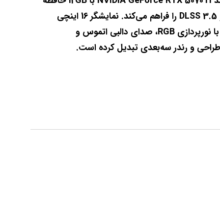
NVMe Gen4 سرعتی فوق‌العاده در اجرای برنامه‌ها، بازی‌ها و پروژه‌های سنگین ارائه می‌دهد. کارت گرافیک قدرتمند NVIDIA GeForce RTX 5070Ti با 12GB حافظه 
اختصاصی GDDR6 امکان اجرای بازی‌های AAA با بالاترین کیفیت و استفاده از فناوری‌هایی مانند Ray Tracing و DLSS 3.5 را فراهم می‌کند. نمایشگر 16 اینچی 
2.5K با نرخ نوسازی 240Hz تجربه‌ای بی‌نظیر در گیمینگ روان و تصویر شفاف ایجاد می‌کند. طراحی حرفه‌ای ROG با نورپردازی RGB، صدای دالبی اتموس و 