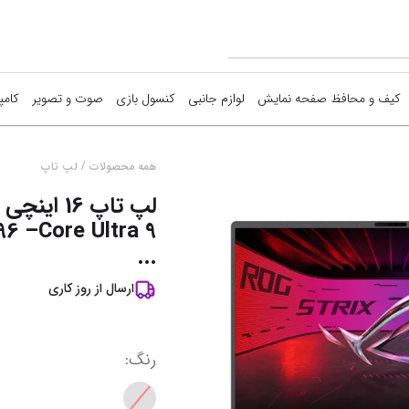
کیف و محافظ صفحه نمایش
لوازم جانبی
کنسول بازی
صوت و تصویر
کامپ
ما
/
همه محصولات
لپ تاپ
ق
6 –Core Ultra 9
آ
...
نم
ارسال از
روز کاری
رنگ
: