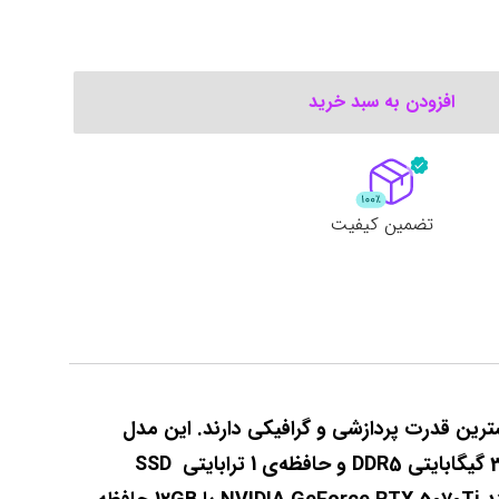
افزودن به سبد خرید
تضمین کیفیت
لپ‌تاپ ASUS ROG Strix G615LR-AS96 یک گزینه‌ی بی‌رقیب برای گیمرها و کاربران حرفه‌ای است که نیاز به بیشترین قدرت پردازشی و گرافیکی دارند. این مدل 
مجهز به پردازنده‌ی جدید Intel Core Ultra 9 275HX با معماری هوش مصنوعی (AI NPU) است که در کنار رم 32 گیگابایتی DDR5 و حافظه‌ی 1 ترابایتی SSD 